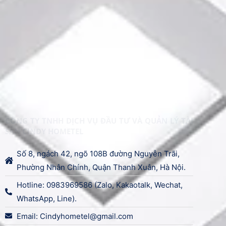
CÔNG TY TNHH DỊCH VỤ ĐẦU TƯ VÀ QUẢN LÝ TÀI
SẢN CINDY HOMETEL​
Số 8, ngách 42, ngõ 108B đường Nguyễn Trãi,
Phường Nhân Chính, Quận Thanh Xuân, Hà Nội.
Hotline: 0983969586 (Zalo, Kakaotalk, Wechat,
WhatsApp, Line).
Email: Cindyhometel@gmail.com