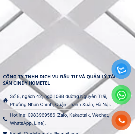
CÔNG TY TNHH DỊCH VỤ ĐẦU TƯ VÀ QUẢN LÝ TÀI
SẢN CINDY HOMETEL​
Số 8, ngách 42, ngõ 108B đường Nguyễn Trãi,
Phường Nhân Chính, Quận Thanh Xuân, Hà Nội.
Hotline: 0983969586 (Zalo, Kakaotalk, Wechat,
WhatsApp, Line).
Email: Cindyhometel@gmail.com